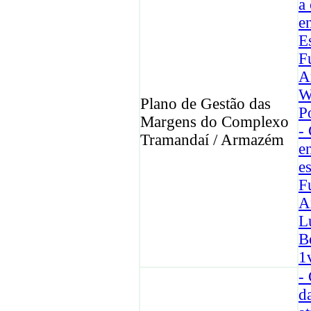
a
e
E
F
A
W
Plano de Gestão das
P
Margens do Complexo
-
Tramandaí / Armazém
e
e
F
A
L
B
1v
-
d