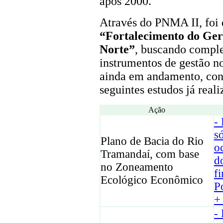
após 2000.
Através do PNMA II, foi 
“Fortalecimento do Ger
Norte”
, buscando comple
instrumentos de gestão no
ainda em andamento, cont
seguintes estudos já reali
Ação
-
s
Plano de Bacia do Rio
o
Tramandaí, com base
d
no Zoneamento
f
Ecológico Econômico
P
+ 
-