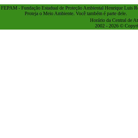
FEPAM - Fundação Estadual de Proteção Ambiental Henrique Luis Ro
Proteja o Meio Ambiente. Você também é parte dele.
Horário da Central de A
2002 - 2026 © Copyrig