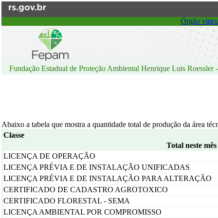
Ir
para
Órgão vincu
o
conteúdo
Ir
para
o
menu
Fundação Estadual de Proteção Ambiental Henrique Luis Roessler 
Ir
para
a
busca
Abaixo a tabela que mostra a quantidade total de produção da área 
Classe
Total neste mês
LICENÇA DE OPERAÇÃO
LICENÇA PRÉVIA E DE INSTALAÇÃO UNIFICADAS
LICENÇA PRÉVIA E DE INSTALAÇÃO PARA ALTERAÇÃO
CERTIFICADO DE CADASTRO AGROTOXICO
CERTIFICADO FLORESTAL - SEMA
LICENÇA AMBIENTAL POR COMPROMISSO